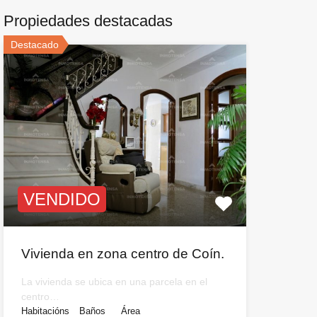
Propiedades destacadas
Destacado
VENDIDO
Vivienda en zona centro de Coín.
La vivienda se ubica en una parcela en el
centro…
Habitacións
Baños
Área