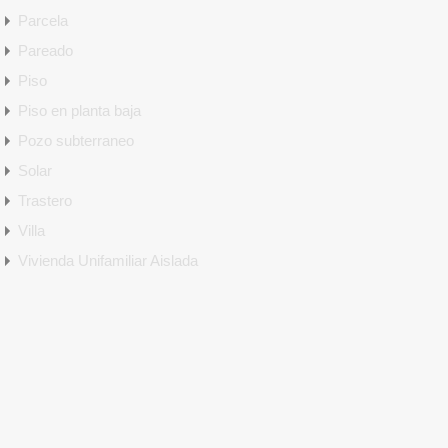
Parcela
Pareado
Piso
Piso en planta baja
Pozo subterraneo
Solar
Trastero
Villa
Vivienda Unifamiliar Aislada