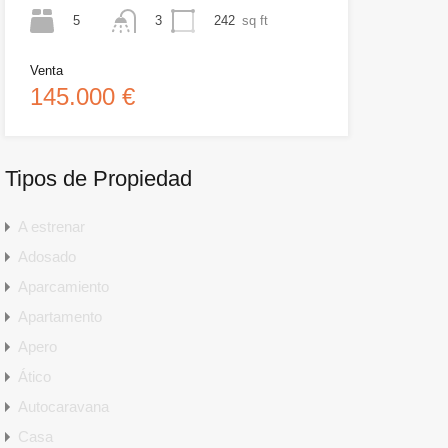
5
242
sq ft
3
Venta
145.000 €
Tipos de Propiedad
A estrenar
Adosado
Aparcamiento
Apartamento
Apero
Ático
Autocaravana
Casa