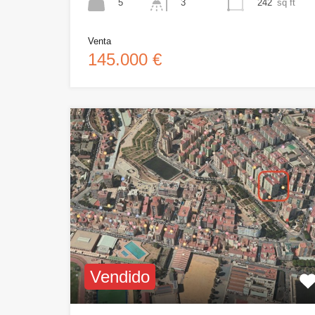
5
242
sq ft
3
Venta
145.000 €
Vendido