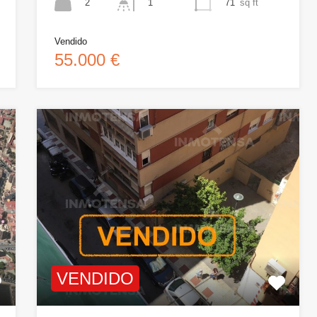
2
71
sq ft
1
Vendido
55.000 €
VENDIDO