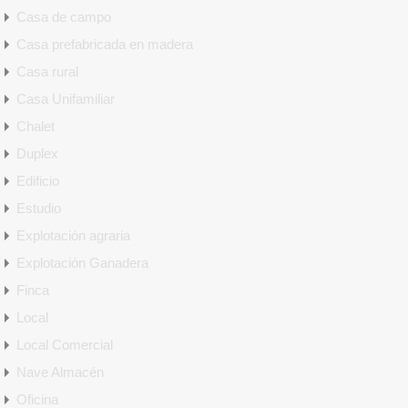
Casa de campo
Casa prefabricada en madera
Casa rural
Casa Unifamiliar
Chalet
Duplex
Edificio
Estudio
Explotación agraria
Explotación Ganadera
Finca
Local
Local Comercial
Nave Almacén
Oficina