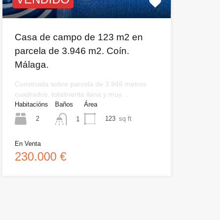
Casa de campo de 123 m2 en
parcela de 3.946 m2. Coín.
Málaga.
Construida sobre parcela de 3.946 metros
cuadrados, totalmente llana y muy…
Habitacións
Baños
Área
2
123
sq ft
1
En Venta
230.000 €