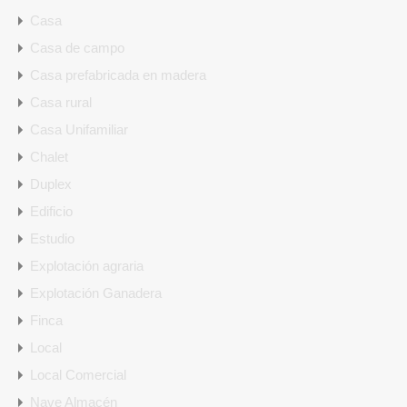
Casa
Casa de campo
Casa prefabricada en madera
Casa rural
Casa Unifamiliar
Chalet
Duplex
Edificio
Estudio
Explotación agraria
Explotación Ganadera
Finca
Local
Local Comercial
Nave Almacén