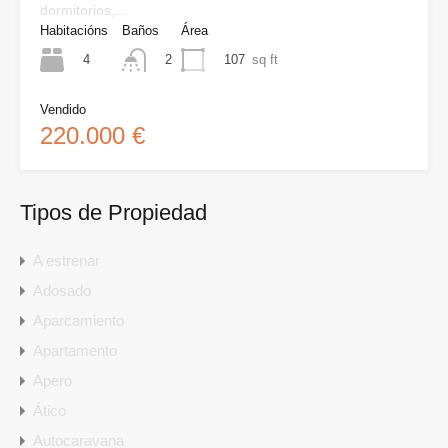
dormitorios,…
Habitacións
Baños
Área
4
107
sq ft
2
Vendido
220.000 €
Tipos de Propiedad
A estrenar
Adosado
Aparcamiento
Apartamento
Apero
Ático
Autocaravana