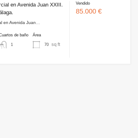
Vendido
cial en Avenida Juan XXIII.
85.000 €
álaga.
al en Avenida Juan…
Cuartos de baño
Área
sq ft
70
1