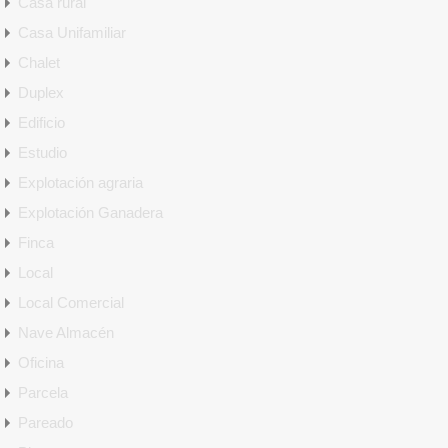
Casa rural
Casa Unifamiliar
Chalet
Duplex
Edificio
Estudio
Explotación agraria
Explotación Ganadera
Finca
Local
Local Comercial
Nave Almacén
Oficina
Parcela
Pareado