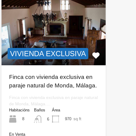
VIVIENDA EXCLUSIVA
Finca con vivienda exclusiva en
paraje natural de Monda, Málaga.
Finca con vivienda exclusiva en paraje natural
de Monda, Málaga.…
Habitacións
Baños
Área
8
970
sq ft
6
En Venta