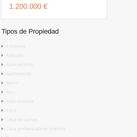
1.200.000 €
Tipos de Propiedad
A estrenar
Adosado
Aparcamiento
Apartamento
Apero
Ático
Autocaravana
Casa
Casa de campo
Casa prefabricada en madera